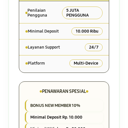
Penilaian
5 JUTA
Pengguna
PENGGUNA
Minimal Deposit
10.000 Ribu
Layanan Support
24/7
Platform
Multi-Device
PENAWARAN SPESIAL
BONUS NEW MEMBER 10%
Minimal Deposit Rp. 10.000