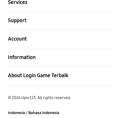
Services
Buka
Support
Buka
Account
Buka
Information
Buka
About Login Game Terbaik
© 2026 Upin123. All rights reserved.
Indonesia / Bahasa Indonesia