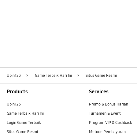
Layer Popup Close
Upin123
>
Game Terbaik Hari Ini
>
Situs Game Resmi
Footer Navigation
Products
Services
Upin123
Promo & Bonus Harian
Game Terbaik Hari Ini
Turnamen & Event
Login Game Terbaik
Program VIP & Cashback
Situs Game Resmi
Metode Pembayaran