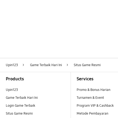
Layer Popup Close
Upin123
>
Game Terbaik Hari Ini
>
Situs Game Resmi
Footer Navigation
Products
Services
Upin123
Promo & Bonus Harian
Game Terbaik Hari Ini
Turnamen & Event
Login Game Terbaik
Program VIP & Cashback
Situs Game Resmi
Metode Pembayaran