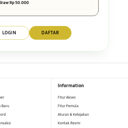
draw Rp 50.000
LOGIN
DAFTAR
Information
ber
Fitur Akses
n Baru
Fitur Pemula
ord
Aturan & Kebijakan
ansaksi
Kontak Resmi