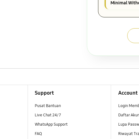
Minimal With
Support
Account
Pusat Bantuan
Login Mem
Live Chat 24/7
Daftar Aku
WhatsApp Support
Lupa Passw
FAQ
Riwayat Tr