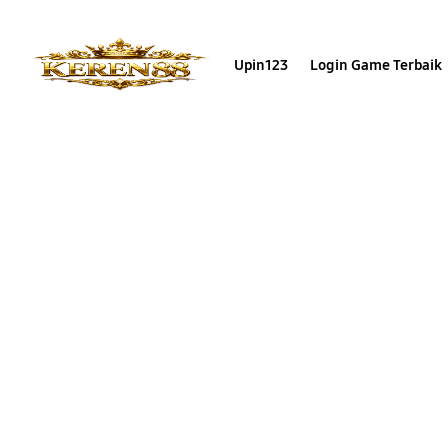
Skip
to
content
Upin123
Login Game Terbaik