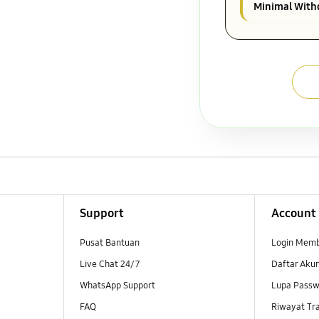
Minimal With
Support
Account
Pusat Bantuan
Login Mem
Live Chat 24/7
Daftar Aku
WhatsApp Support
Lupa Passw
FAQ
Riwayat Tr