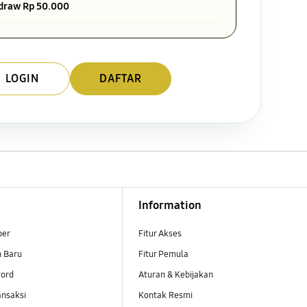
draw Rp 50.000
LOGIN
DAFTAR
Information
ber
Fitur Akses
n Baru
Fitur Pemula
ord
Aturan & Kebijakan
ansaksi
Kontak Resmi